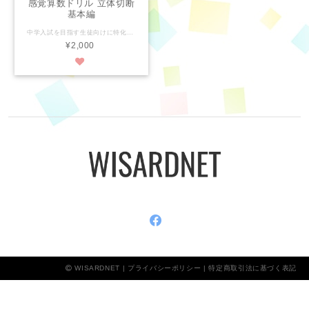
感覚算数ドリル 立体切断
基本編
中学入試を目指す生徒向けに特化した教材です。 問題数は30問。 中学入試最重要単元の１つ、「立体切断」の基本編です。 画期的なのはYoutube上に解説動画があることです。 デジタルコンテンツをご購入・ダウンロードしていただき、 ご自宅で印刷して取り組み、Youtube解説動画を視聴する形式です。 解説は「感覚算数ドリル 立体切断」をYoutube上で検索していただければ、 ３本に分かれている動画を見つけることができます。 立体切断は特に難関校において非常に重要な単元ですが、 体系的に学ぶことのできるテキストがこれまでありませんでした。 実はパターンの少ない立体切断だからこそ、 順序だてて学ぶことで、確実に得点源にすることができます。 Wisardの教室でも実際に使用し、多くの生徒が立体切断に得意意識を持つきっかけとなった教材です。 その威力をぜひ活用してください。 バツになった問題をチェックするシート、紙での解説も巻末についています。 問題パートのみ印刷し、解説はyoutube動画を見ていただくか、PC上で閲覧していただくことをお勧めします。
¥2,000
WISARDNET |
プライバシーポリシー
|
特定商取引法に基づく表記