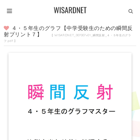
４・５年生のグラフ【中学受験生のための瞬間反
射プリント７】
【 WISARDNET_007007v01_瞬間反射_４・５年生のグラ
フ.pdf 】