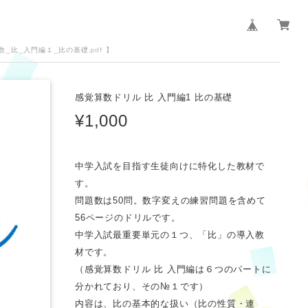
覚算数_比_入門編１_比の基礎.pdf 】
感覚算数ドリル 比 入門編1 比の基礎
¥1,000
中学入試を目指す生徒向けに特化した教材で
す。
問題数は50問。数字変えの練習問題を含めて
56ページのドリルです。
中学入試最重要単元の１つ、「比」の導入教
材です。
（感覚算数ドリル 比 入門編は６つのパートに
分かれており、その№１です）
内容は、比の基本的な扱い（比の性質・連