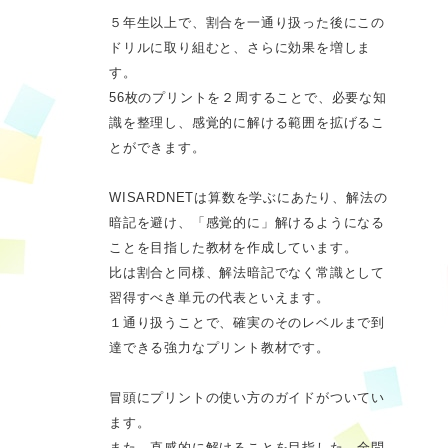
５年生以上で、割合を一通り扱った後にこの
ドリルに取り組むと、さらに効果を増しま
す。
56枚のプリントを２周することで、必要な知
識を整理し、感覚的に解ける範囲を拡げるこ
とができます。
WISARDNETは算数を学ぶにあたり、解法の
暗記を避け、「感覚的に」解けるようになる
ことを目指した教材を作成しています。
比は割合と同様、解法暗記でなく常識として
習得すべき単元の代表といえます。
１通り扱うことで、確実のそのレベルまで到
達できる強力なプリント教材です。
冒頭にプリントの使い方のガイドがついてい
ます。
また、直感的に解けることを目指した、全問