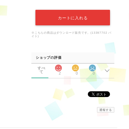
カートに入れる
※こちらの商品はダウンロード販売です。(13397702 バ
イト)
ショップの評価
すべ
て
2
0
0
通報する