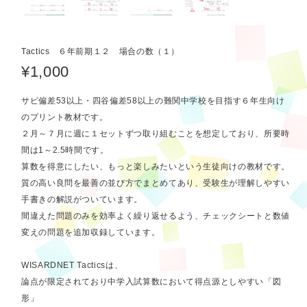
Tactics ６年前期１２ 場合の数（１）
¥1,000
サピ偏差53以上・四谷偏差58以上の難関中学校を目指す６年生向け
のプリント教材です。
２月～７月に週に１セットずつ取り組むことを想定しており、所要時
間は1～2.5時間です。
算数を得意にしたい、もっと楽しみたいという生徒向けの教材です。
質の高い良問を最善の並び方でまとめてあり、受験生が理解しやすい
手書きの解説がついています。
間違えた問題のみを効率よく繰り返せるよう、チェックシートと数値
変えの問題を追加収録しています。
WISARDNET Tacticsは、
論点が限定されており中学入試算数において得点源としやすい「図
形」