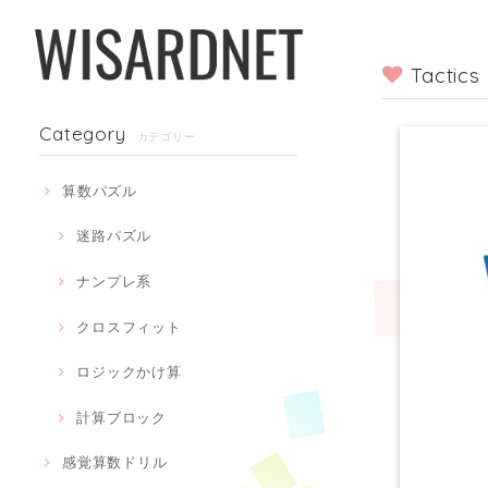
Tact
Category
カテゴリー
算数パズル
迷路パズル
ナンプレ系
クロスフィット
ロジックかけ算
計算ブロック
感覚算数ドリル