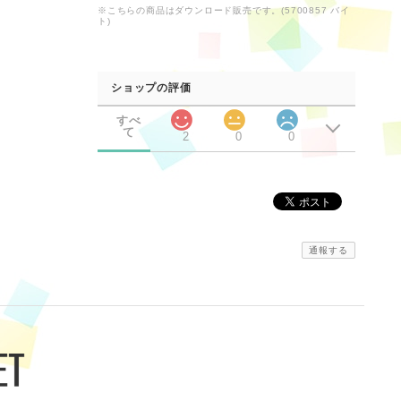
※こちらの商品はダウンロード販売です。(5700857 バイ
ト)
ショップの評価
すべ
て
2
0
0
通報する