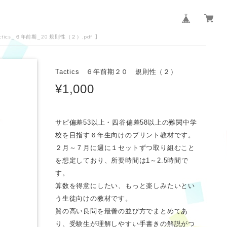
Tactics_６年前期_20 規則性（２）.pdf 】
Tactics ６年前期２０ 規則性（２）
¥1,000
サピ偏差53以上・四谷偏差58以上の難関中学
校を目指す６年生向けのプリント教材です。
２月～７月に週に１セットずつ取り組むこと
を想定しており、所要時間は1～2.5時間で
す。
算数を得意にしたい、もっと楽しみたいとい
う生徒向けの教材です。
質の高い良問を最善の並び方でまとめてあ
り、受験生が理解しやすい手書きの解説がつ