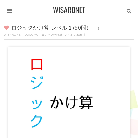
ロジックかけ算 レベル１(50問)
【
WISARDNET_008001v01_ロジックかけ算_レベル１.pdf 】