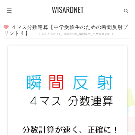
４マス分数連算【中学受験生のための瞬間反射プ
リント４】
【 WISARDNET_007004v01_瞬間反射_分数連算.pdf 】