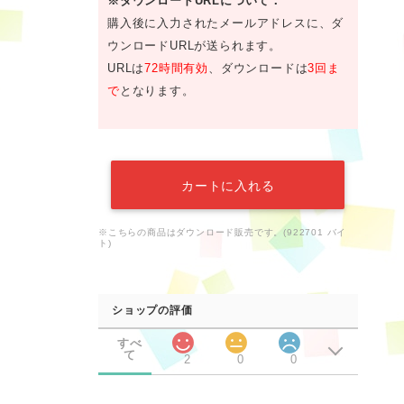
※ダウンロードURLについて：
購入後に入力されたメールアドレスに、ダ
ウンロードURLが送られます。
URLは
72時間有効
、ダウンロードは
3回ま
で
となります。
カートに入れる
※こちらの商品はダウンロード販売です。(922701 バイ
ト)
ショップの評価
すべ
て
2
0
0