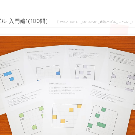
ル 入門編1(100問)
【 WISARDNET_001001v01_迷路パズル_レベル1_1~1